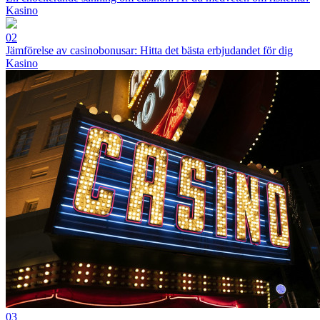
Kasino
02
Jämförelse av casinobonusar: Hitta det bästa erbjudandet för dig
Kasino
03