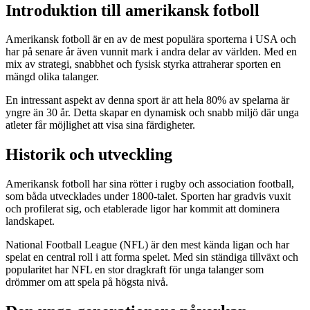
Introduktion till amerikansk fotboll
Amerikansk fotboll är en av de mest populära sporterna i USA och
har på senare år även vunnit mark i andra delar av världen. Med en
mix av strategi, snabbhet och fysisk styrka attraherar sporten en
mängd olika talanger.
En intressant aspekt av denna sport är att hela 80% av spelarna är
yngre än 30 år. Detta skapar en dynamisk och snabb miljö där unga
atleter får möjlighet att visa sina färdigheter.
Historik och utveckling
Amerikansk fotboll har sina rötter i rugby och association football,
som båda utvecklades under 1800-talet. Sporten har gradvis vuxit
och profilerat sig, och etablerade ligor har kommit att dominera
landskapet.
National Football League (NFL) är den mest kända ligan och har
spelat en central roll i att forma spelet. Med sin ständiga tillväxt och
popularitet har NFL en stor dragkraft för unga talanger som
drömmer om att spela på högsta nivå.