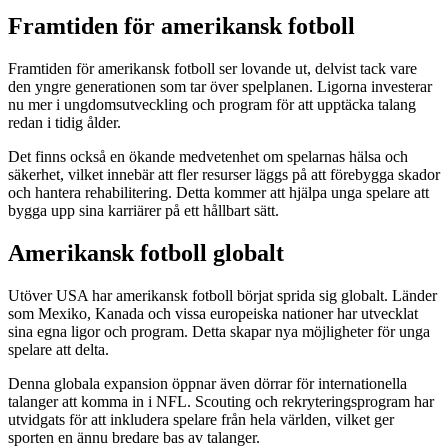
Framtiden för amerikansk fotboll
Framtiden för amerikansk fotboll ser lovande ut, delvist tack vare
den yngre generationen som tar över spelplanen. Ligorna investerar
nu mer i ungdomsutveckling och program för att upptäcka talang
redan i tidig ålder.
Det finns också en ökande medvetenhet om spelarnas hälsa och
säkerhet, vilket innebär att fler resurser läggs på att förebygga skador
och hantera rehabilitering. Detta kommer att hjälpa unga spelare att
bygga upp sina karriärer på ett hållbart sätt.
Amerikansk fotboll globalt
Utöver USA har amerikansk fotboll börjat sprida sig globalt. Länder
som Mexiko, Kanada och vissa europeiska nationer har utvecklat
sina egna ligor och program. Detta skapar nya möjligheter för unga
spelare att delta.
Denna globala expansion öppnar även dörrar för internationella
talanger att komma in i NFL. Scouting och rekryteringsprogram har
utvidgats för att inkludera spelare från hela världen, vilket ger
sporten en ännu bredare bas av talanger.