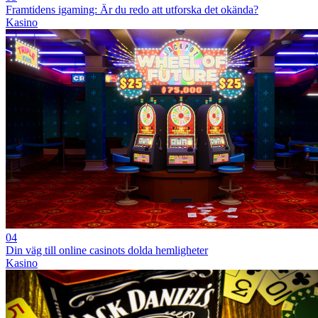
Framtidens igaming: Är du redo att utforska det okända?
Kasino
04
Din väg till online casinots dolda hemligheter
Kasino