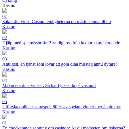
Cykling
Kasino
01
Säkra din vinst: Casinohemligheterna du måste känna till nu
Kasino
02
Hjälp med spelmissbruk: Bryt dig loss från kedjorna av beroende
Kasino
03
Äntligen, en tjänst som lovar att göra dina misstag ännu dyrare!
Kasino
04
Maximera dina vinster: Så här lyckas du på casinot!
Kasino
05
Utforska online casinospel: 80 % av spelare vinner mer än de tror
Kasino
01
En chockerande sanning om casinon: Är du medveten om riskerna?