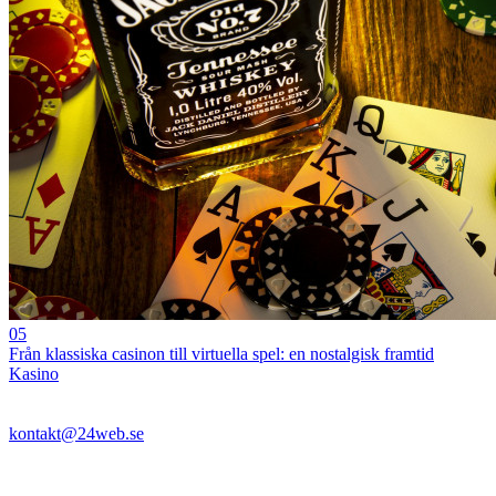
05
Från klassiska casinon till virtuella spel: en nostalgisk framtid
Kasino
kontakt@24web.se