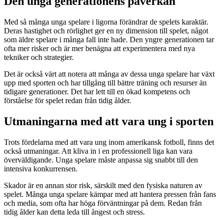
Den unga generationens påverkan
Med så många unga spelare i ligorna förändrar de spelets karaktär.
Deras hastighet och rörlighet ger en ny dimension till spelet, något
som äldre spelare i många fall inte hade. Den yngre generationen tar
ofta mer risker och är mer benägna att experimentera med nya
tekniker och strategier.
Det är också värt att notera att många av dessa unga spelare har växt
upp med sporten och har tillgång till bättre träning och resurser än
tidigare generationer. Det har lett till en ökad kompetens och
förståelse för spelet redan från tidig ålder.
Utmaningarna med att vara ung i sporten
Trots fördelarna med att vara ung inom amerikansk fotboll, finns det
också utmaningar. Att kliva in i en professionell liga kan vara
överväldigande. Unga spelare måste anpassa sig snabbt till den
intensiva konkurrensen.
Skador är en annan stor risk, särskilt med den fysiska naturen av
spelet. Många unga spelare kämpar med att hantera pressen från fans
och media, som ofta har höga förväntningar på dem. Redan från
tidig ålder kan detta leda till ångest och stress.