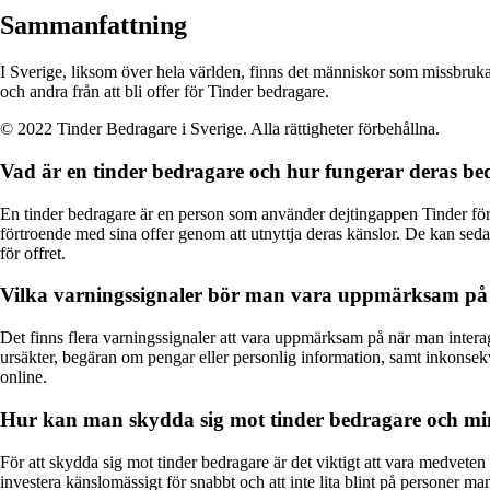
Sammanfattning
I Sverige, liksom över hela världen, finns det människor som missbruk
och andra från att bli offer för Tinder bedragare.
© 2022 Tinder Bedragare i Sverige. Alla rättigheter förbehållna.
Vad är en tinder bedragare och hur fungerar deras be
En tinder bedragare är en person som använder dejtingappen Tinder för
förtroende med sina offer genom att utnyttja deras känslor. De kan sed
för offret.
Vilka varningssignaler bör man vara uppmärksam på för
Det finns flera varningssignaler att vara uppmärksam på när man intera
ursäkter, begäran om pengar eller personlig information, samt inkonsekv
online.
Hur kan man skydda sig mot tinder bedragare och mini
För att skydda sig mot tinder bedragare är det viktigt att vara medveten
investera känslomässigt för snabbt och att inte lita blint på personer man