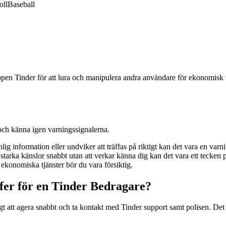
oll
Baseball
en Tinder för att lura och manipulera andra användare för ekonomisk vi
 och känna igen varningssignalerna.
 information eller undviker att träffas på riktigt kan det vara en varni
tarka känslor snabbt utan att verkar känna dig kan det vara ett tecken 
konomiska tjänster bör du vara försiktig.
fer för en Tinder Bedragare?
igt att agera snabbt och ta kontakt med Tinder support samt polisen. De