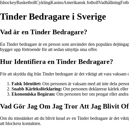
Ishockey
Basketboll
Cykling
Kasino
Amerikansk fotboll
Vadhållning
Fotb
Tinder Bedragare i Sverige
Vad är en Tinder Bedragare?
En Tinder bedragare är en person som använder den populära dejtingapp
bygger upp förtroende för att sedan utnyttja sina offer.
Hur Identifiera en Tinder Bedragare?
För att skydda dig från Tinder bedragare är det viktigt att vara vaksam
Falsk Identitet:
Om personen är vaksam med att inte dela personlig
Snabb Kärleksförklaring:
Om personen deklarerar kärlek eller s
Ekonomiska Begäran:
Om personen ber om pengar eller andra e
Vad Gör Jag Om Jag Tror Att Jag Blivit Of
Om du misstänker att du blivit lurad av en Tinder bedragare är det vikt
att blockera kontakten.