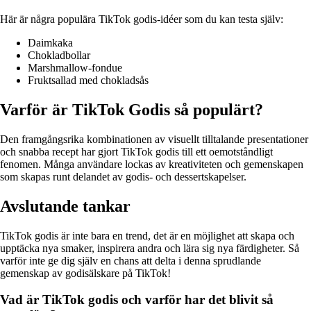
Här är några populära TikTok godis-idéer som du kan testa själv:
Daimkaka
Chokladbollar
Marshmallow-fondue
Fruktsallad med chokladsås
Varför är TikTok Godis så populärt?
Den framgångsrika kombinationen av visuellt tilltalande presentationer
och snabba recept har gjort TikTok godis till ett oemotståndligt
fenomen. Många användare lockas av kreativiteten och gemenskapen
som skapas runt delandet av godis- och dessertskapelser.
Avslutande tankar
TikTok godis är inte bara en trend, det är en möjlighet att skapa och
upptäcka nya smaker, inspirera andra och lära sig nya färdigheter. Så
varför inte ge dig själv en chans att delta i denna sprudlande
gemenskap av godisälskare på TikTok!
Vad är TikTok godis och varför har det blivit så