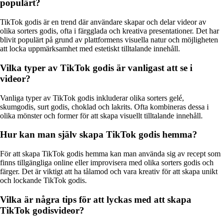
populärt?
TikTok godis är en trend där användare skapar och delar videor av
olika sorters godis, ofta i färgglada och kreativa presentationer. Det har
blivit populärt på grund av plattformens visuella natur och möjligheten
att locka uppmärksamhet med estetiskt tilltalande innehåll.
Vilka typer av TikTok godis är vanligast att se i
videor?
Vanliga typer av TikTok godis inkluderar olika sorters gelé,
skumgodis, surt godis, choklad och lakrits. Ofta kombineras dessa i
olika mönster och former för att skapa visuellt tilltalande innehåll.
Hur kan man själv skapa TikTok godis hemma?
För att skapa TikTok godis hemma kan man använda sig av recept som
finns tillgängliga online eller improvisera med olika sorters godis och
färger. Det är viktigt att ha tålamod och vara kreativ för att skapa unikt
och lockande TikTok godis.
Vilka är några tips för att lyckas med att skapa
TikTok godisvideor?