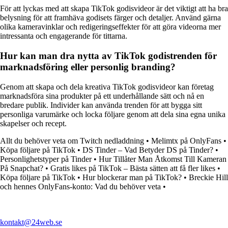
För att lyckas med att skapa TikTok godisvideor är det viktigt att ha bra
belysning för att framhäva godisets färger och detaljer. Använd gärna
olika kameravinklar och redigeringseffekter för att göra videorna mer
intressanta och engagerande för tittarna.
Hur kan man dra nytta av TikTok godistrenden för
marknadsföring eller personlig branding?
Genom att skapa och dela kreativa TikTok godisvideor kan företag
marknadsföra sina produkter på ett underhållande sätt och nå en
bredare publik. Individer kan använda trenden för att bygga sitt
personliga varumärke och locka följare genom att dela sina egna unika
skapelser och recept.
Allt du behöver veta om Twitch nedladdning
•
Melimtx på OnlyFans
•
Köpa följare på TikTok
•
DS Tinder – Vad Betyder DS på Tinder?
•
Personlighetstyper på Tinder
•
Hur Tillåter Man Åtkomst Till Kameran
På Snapchat?
•
Gratis likes på TikTok – Bästa sätten att få fler likes
•
Köpa följare på TikTok
•
Hur blockerar man på TikTok?
•
Breckie Hill
och hennes OnlyFans-konto: Vad du behöver veta
•
kontakt@24web.se