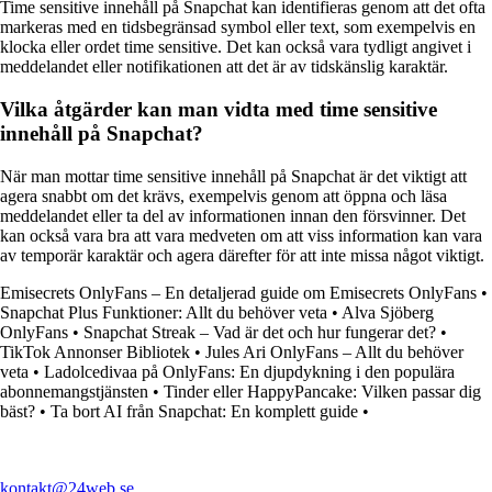
Time sensitive innehåll på Snapchat kan identifieras genom att det ofta
markeras med en tidsbegränsad symbol eller text, som exempelvis en
klocka eller ordet time sensitive. Det kan också vara tydligt angivet i
meddelandet eller notifikationen att det är av tidskänslig karaktär.
Vilka åtgärder kan man vidta med time sensitive
innehåll på Snapchat?
När man mottar time sensitive innehåll på Snapchat är det viktigt att
agera snabbt om det krävs, exempelvis genom att öppna och läsa
meddelandet eller ta del av informationen innan den försvinner. Det
kan också vara bra att vara medveten om att viss information kan vara
av temporär karaktär och agera därefter för att inte missa något viktigt.
Emisecrets OnlyFans – En detaljerad guide om Emisecrets OnlyFans
•
Snapchat Plus Funktioner: Allt du behöver veta
•
Alva Sjöberg
OnlyFans
•
Snapchat Streak – Vad är det och hur fungerar det?
•
TikTok Annonser Bibliotek
•
Jules Ari OnlyFans – Allt du behöver
veta
•
Ladolcedivaa på OnlyFans: En djupdykning i den populära
abonnemangstjänsten
•
Tinder eller HappyPancake: Vilken passar dig
bäst?
•
Ta bort AI från Snapchat: En komplett guide
•
kontakt@24web.se