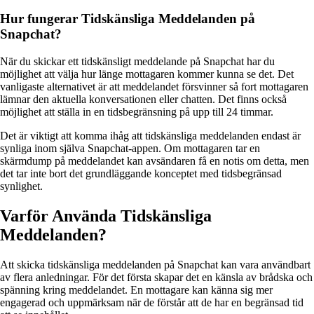
Hur fungerar Tidskänsliga Meddelanden på
Snapchat?
När du skickar ett tidskänsligt meddelande på Snapchat har du
möjlighet att välja hur länge mottagaren kommer kunna se det. Det
vanligaste alternativet är att meddelandet försvinner så fort mottagaren
lämnar den aktuella konversationen eller chatten. Det finns också
möjlighet att ställa in en tidsbegränsning på upp till 24 timmar.
Det är viktigt att komma ihåg att tidskänsliga meddelanden endast är
synliga inom själva Snapchat-appen. Om mottagaren tar en
skärmdump på meddelandet kan avsändaren få en notis om detta, men
det tar inte bort det grundläggande konceptet med tidsbegränsad
synlighet.
Varför Använda Tidskänsliga
Meddelanden?
Att skicka tidskänsliga meddelanden på Snapchat kan vara användbart
av flera anledningar. För det första skapar det en känsla av brådska och
spänning kring meddelandet. En mottagare kan känna sig mer
engagerad och uppmärksam när de förstår att de har en begränsad tid