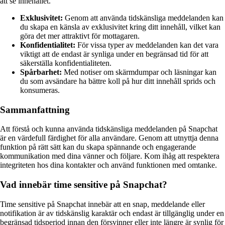
att se innehållet.
Exklusivitet:
Genom att använda tidskänsliga meddelanden kan
du skapa en känsla av exklusivitet kring ditt innehåll, vilket kan
göra det mer attraktivt för mottagaren.
Konfidentialitet:
För vissa typer av meddelanden kan det vara
viktigt att de endast är synliga under en begränsad tid för att
säkerställa konfidentialiteten.
Spårbarhet:
Med notiser om skärmdumpar och läsningar kan
du som avsändare ha bättre koll på hur ditt innehåll sprids och
konsumeras.
Sammanfattning
Att förstå och kunna använda tidskänsliga meddelanden på Snapchat
är en värdefull färdighet för alla användare. Genom att utnyttja denna
funktion på rätt sätt kan du skapa spännande och engagerande
kommunikation med dina vänner och följare. Kom ihåg att respektera
integriteten hos dina kontakter och använd funktionen med omtanke.
Vad innebär time sensitive på Snapchat?
Time sensitive på Snapchat innebär att en snap, meddelande eller
notifikation är av tidskänslig karaktär och endast är tillgänglig under en
begränsad tidsperiod innan den försvinner eller inte längre är synlig för