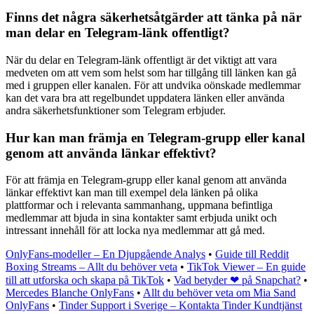
Finns det några säkerhetsåtgärder att tänka på när
man delar en Telegram-länk offentligt?
När du delar en Telegram-länk offentligt är det viktigt att vara
medveten om att vem som helst som har tillgång till länken kan gå
med i gruppen eller kanalen. För att undvika oönskade medlemmar
kan det vara bra att regelbundet uppdatera länken eller använda
andra säkerhetsfunktioner som Telegram erbjuder.
Hur kan man främja en Telegram-grupp eller kanal
genom att använda länkar effektivt?
För att främja en Telegram-grupp eller kanal genom att använda
länkar effektivt kan man till exempel dela länken på olika
plattformar och i relevanta sammanhang, uppmana befintliga
medlemmar att bjuda in sina kontakter samt erbjuda unikt och
intressant innehåll för att locka nya medlemmar att gå med.
OnlyFans-modeller – En Djupgående Analys
•
Guide till Reddit
Boxing Streams – Allt du behöver veta
•
TikTok Viewer – En guide
till att utforska och skapa på TikTok
•
Vad betyder ❤ på Snapchat?
•
Mercedes Blanche OnlyFans
•
Allt du behöver veta om Mia Sand
OnlyFans
•
Tinder Support i Sverige – Kontakta Tinder Kundtjänst