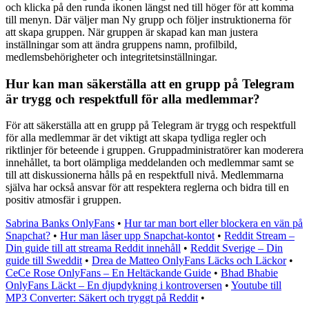
och klicka på den runda ikonen längst ned till höger för att komma
till menyn. Där väljer man Ny grupp och följer instruktionerna för
att skapa gruppen. När gruppen är skapad kan man justera
inställningar som att ändra gruppens namn, profilbild,
medlemsbehörigheter och integritetsinställningar.
Hur kan man säkerställa att en grupp på Telegram
är trygg och respektfull för alla medlemmar?
För att säkerställa att en grupp på Telegram är trygg och respektfull
för alla medlemmar är det viktigt att skapa tydliga regler och
riktlinjer för beteende i gruppen. Gruppadministratörer kan moderera
innehållet, ta bort olämpliga meddelanden och medlemmar samt se
till att diskussionerna hålls på en respektfull nivå. Medlemmarna
själva har också ansvar för att respektera reglerna och bidra till en
positiv atmosfär i gruppen.
Sabrina Banks OnlyFans
•
Hur tar man bort eller blockera en vän på
Snapchat?
•
Hur man låser upp Snapchat-kontot
•
Reddit Stream –
Din guide till att streama Reddit innehåll
•
Reddit Sverige – Din
guide till Sweddit
•
Drea de Matteo OnlyFans Läcks och Läckor
•
CeCe Rose OnlyFans – En Heltäckande Guide
•
Bhad Bhabie
OnlyFans Läckt – En djupdykning i kontroversen
•
Youtube till
MP3 Converter: Säkert och tryggt på Reddit
•