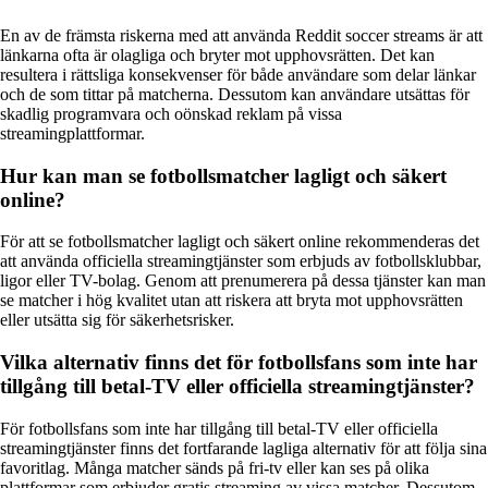
En av de främsta riskerna med att använda Reddit soccer streams är att
länkarna ofta är olagliga och bryter mot upphovsrätten. Det kan
resultera i rättsliga konsekvenser för både användare som delar länkar
och de som tittar på matcherna. Dessutom kan användare utsättas för
skadlig programvara och oönskad reklam på vissa
streamingplattformar.
Hur kan man se fotbollsmatcher lagligt och säkert
online?
För att se fotbollsmatcher lagligt och säkert online rekommenderas det
att använda officiella streamingtjänster som erbjuds av fotbollsklubbar,
ligor eller TV-bolag. Genom att prenumerera på dessa tjänster kan man
se matcher i hög kvalitet utan att riskera att bryta mot upphovsrätten
eller utsätta sig för säkerhetsrisker.
Vilka alternativ finns det för fotbollsfans som inte har
tillgång till betal-TV eller officiella streamingtjänster?
För fotbollsfans som inte har tillgång till betal-TV eller officiella
streamingtjänster finns det fortfarande lagliga alternativ för att följa sina
favoritlag. Många matcher sänds på fri-tv eller kan ses på olika
plattformar som erbjuder gratis streaming av vissa matcher. Dessutom