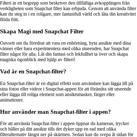
Filteri är ett begrepp som beskriver den tillfälliga avkopplingen från
verkligheten som Snapchat filter kan erbjuda. Genom att använda filter
kan du steg in i en roligare, mer fantasifull värld och låta din kreativitet
flöda fritt.
Skapa Magi med Snapchat Filter
Oavsett om du föredrar att vara en enhörning, byta ansikte med dina
vänner eller bara experimentera med olika utseenden, har Snapchat
filter något för alla. Låt din fantasi och lekfullhet ta över och skapa
magiska ögonblick med hjälp av filteri!
Vad är en Snapchat-filter?
En Snapchat-filter är en digital effekt som användare kan lägga till på
sina foton eller videor i Snapchat-appen för att förändra sitt utseende
eller lägga till roliga element som ansiktsmasker, färger eller
animationer.
Hur använder man Snapchat-filter i appen?
För att använda Snapchat-filter i appen öppnar du kameran, trycker
och håller på ditt ansikte tills det dyker upp en rad med olika
filteralternativ längst ner på skärmen. Sedan kan du svepa åt sidan för