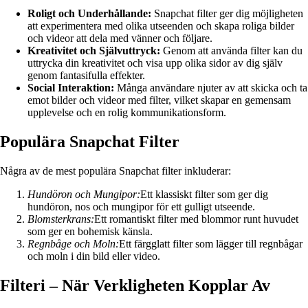
Roligt och Underhållande:
Snapchat filter ger dig möjligheten
att experimentera med olika utseenden och skapa roliga bilder
och videor att dela med vänner och följare.
Kreativitet och Självuttryck:
Genom att använda filter kan du
uttrycka din kreativitet och visa upp olika sidor av dig själv
genom fantasifulla effekter.
Social Interaktion:
Många användare njuter av att skicka och ta
emot bilder och videor med filter, vilket skapar en gemensam
upplevelse och en rolig kommunikationsform.
Populära Snapchat Filter
Några av de mest populära Snapchat filter inkluderar:
Hundöron och Mungipor:
Ett klassiskt filter som ger dig
hundöron, nos och mungipor för ett gulligt utseende.
Blomsterkrans:
Ett romantiskt filter med blommor runt huvudet
som ger en bohemisk känsla.
Regnbåge och Moln:
Ett färgglatt filter som lägger till regnbågar
och moln i din bild eller video.
Filteri – När Verkligheten Kopplar Av