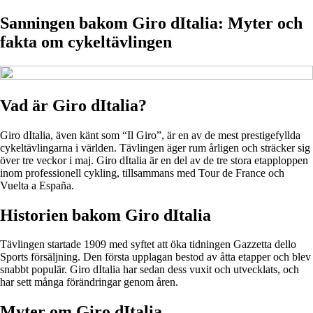
Sanningen bakom Giro dItalia: Myter och
fakta om cykeltävlingen
Vad är Giro dItalia?
Giro dItalia, även känt som “Il Giro”, är en av de mest prestigefyllda
cykeltävlingarna i världen. Tävlingen äger rum årligen och sträcker sig
över tre veckor i maj. Giro dItalia är en del av de tre stora etapploppen
inom professionell cykling, tillsammans med Tour de France och
Vuelta a España.
Historien bakom Giro dItalia
Tävlingen startade 1909 med syftet att öka tidningen Gazzetta dello
Sports försäljning. Den första upplagan bestod av åtta etapper och blev
snabbt populär. Giro dItalia har sedan dess vuxit och utvecklats, och
har sett många förändringar genom åren.
Myter om Giro dItalia