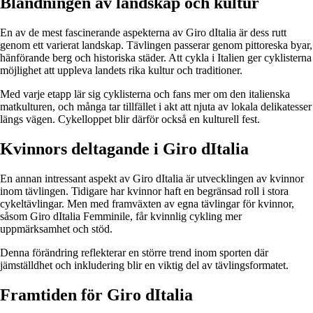
Blandningen av landskap och kultur
En av de mest fascinerande aspekterna av Giro dItalia är dess rutt
genom ett varierat landskap. Tävlingen passerar genom pittoreska byar,
hänförande berg och historiska städer. Att cykla i Italien ger cyklisterna
möjlighet att uppleva landets rika kultur och traditioner.
Med varje etapp lär sig cyklisterna och fans mer om den italienska
matkulturen, och många tar tillfället i akt att njuta av lokala delikatesser
längs vägen. Cykelloppet blir därför också en kulturell fest.
Kvinnors deltagande i Giro dItalia
En annan intressant aspekt av Giro dItalia är utvecklingen av kvinnor
inom tävlingen. Tidigare har kvinnor haft en begränsad roll i stora
cykeltävlingar. Men med framväxten av egna tävlingar för kvinnor,
såsom Giro dItalia Femminile, får kvinnlig cykling mer
uppmärksamhet och stöd.
Denna förändring reflekterar en större trend inom sporten där
jämställdhet och inkludering blir en viktig del av tävlingsformatet.
Framtiden för Giro dItalia