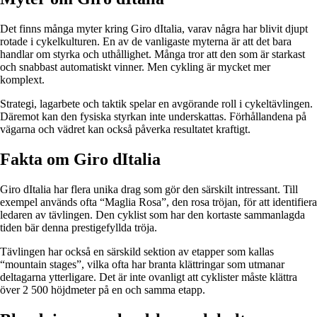
Det finns många myter kring Giro dItalia, varav några har blivit djupt
rotade i cykelkulturen. En av de vanligaste myterna är att det bara
handlar om styrka och uthållighet. Många tror att den som är starkast
och snabbast automatiskt vinner. Men cykling är mycket mer
komplext.
Strategi, lagarbete och taktik spelar en avgörande roll i cykeltävlingen.
Däremot kan den fysiska styrkan inte underskattas. Förhållandena på
vägarna och vädret kan också påverka resultatet kraftigt.
Fakta om Giro dItalia
Giro dItalia har flera unika drag som gör den särskilt intressant. Till
exempel används ofta “Maglia Rosa”, den rosa tröjan, för att identifiera
ledaren av tävlingen. Den cyklist som har den kortaste sammanlagda
tiden bär denna prestigefyllda tröja.
Tävlingen har också en särskild sektion av etapper som kallas
“mountain stages”, vilka ofta har branta klättringar som utmanar
deltagarna ytterligare. Det är inte ovanligt att cyklister måste klättra
över 2 500 höjdmeter på en och samma etapp.