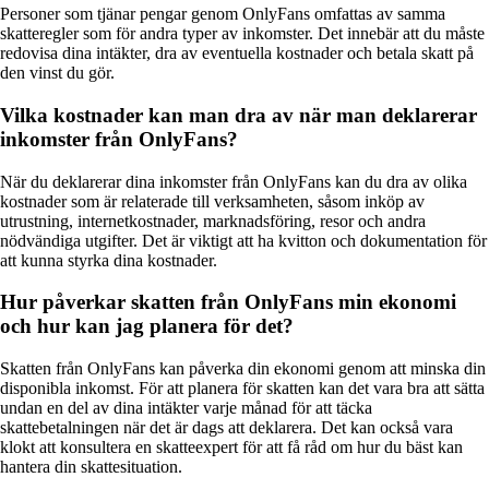
Personer som tjänar pengar genom OnlyFans omfattas av samma
skatteregler som för andra typer av inkomster. Det innebär att du måste
redovisa dina intäkter, dra av eventuella kostnader och betala skatt på
den vinst du gör.
Vilka kostnader kan man dra av när man deklarerar
inkomster från OnlyFans?
När du deklarerar dina inkomster från OnlyFans kan du dra av olika
kostnader som är relaterade till verksamheten, såsom inköp av
utrustning, internetkostnader, marknadsföring, resor och andra
nödvändiga utgifter. Det är viktigt att ha kvitton och dokumentation för
att kunna styrka dina kostnader.
Hur påverkar skatten från OnlyFans min ekonomi
och hur kan jag planera för det?
Skatten från OnlyFans kan påverka din ekonomi genom att minska din
disponibla inkomst. För att planera för skatten kan det vara bra att sätta
undan en del av dina intäkter varje månad för att täcka
skattebetalningen när det är dags att deklarera. Det kan också vara
klokt att konsultera en skatteexpert för att få råd om hur du bäst kan
hantera din skattesituation.