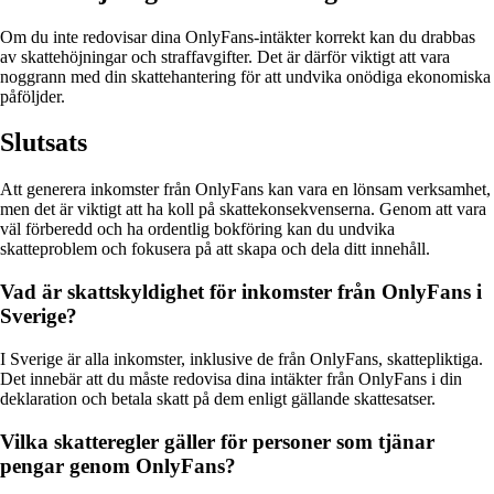
Om du inte redovisar dina OnlyFans-intäkter korrekt kan du drabbas
av skattehöjningar och straffavgifter. Det är därför viktigt att vara
noggrann med din skattehantering för att undvika onödiga ekonomiska
påföljder.
Slutsats
Att generera inkomster från OnlyFans kan vara en lönsam verksamhet,
men det är viktigt att ha koll på skattekonsekvenserna. Genom att vara
väl förberedd och ha ordentlig bokföring kan du undvika
skatteproblem och fokusera på att skapa och dela ditt innehåll.
Vad är skattskyldighet för inkomster från OnlyFans i
Sverige?
I Sverige är alla inkomster, inklusive de från OnlyFans, skattepliktiga.
Det innebär att du måste redovisa dina intäkter från OnlyFans i din
deklaration och betala skatt på dem enligt gällande skattesatser.
Vilka skatteregler gäller för personer som tjänar
pengar genom OnlyFans?