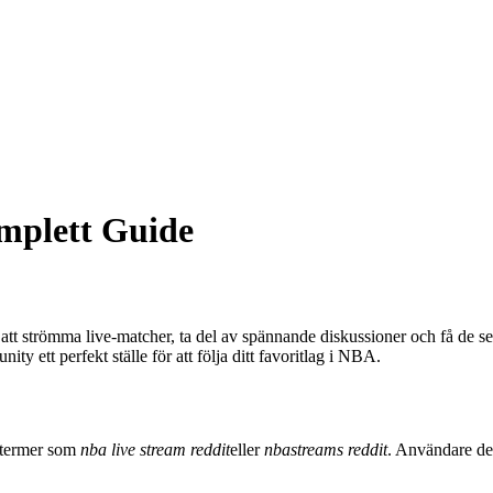
mplett Guide
s att strömma live-matcher, ta del av spännande diskussioner och få 
ty ett perfekt ställe för att följa ditt favoritlag i NBA.
 termer som
nba live stream reddit
eller
nbastreams reddit
. Användare de