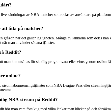
ulärt?
l live-sändningar av NBA-matcher som delas av användare på plattformen.
 att titta på matcher?
n gråzon när det gäller lagligheten. Många av länkarna som delas kan va
tt när man använder sådana tjänster.
på Reddit?
tt man kan utsättas för skadlig programvara eller virus genom osäkra l
her online?
nline, såsom abonnemangstjänster som NBA League Pass eller streamingtjä
streams.
itlig NBA-stream på Reddit?
it bör man vara försiktig med vilka länkar man klickar på och försäkra 