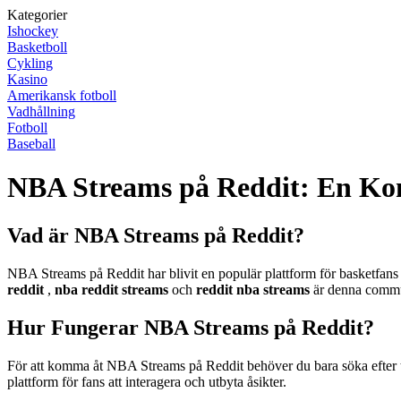
Kategorier
Ishockey
Basketboll
Cykling
Kasino
Amerikansk fotboll
Vadhållning
Fotboll
Baseball
NBA Streams på Reddit: En Ko
Vad är NBA Streams på Reddit?
NBA Streams på Reddit har blivit en populär plattform för basketfan
reddit
,
nba reddit streams
och
reddit nba streams
är denna communi
Hur Fungerar NBA Streams på Reddit?
För att komma åt NBA Streams på Reddit behöver du bara söka efter
plattform för fans att interagera och utbyta åsikter.