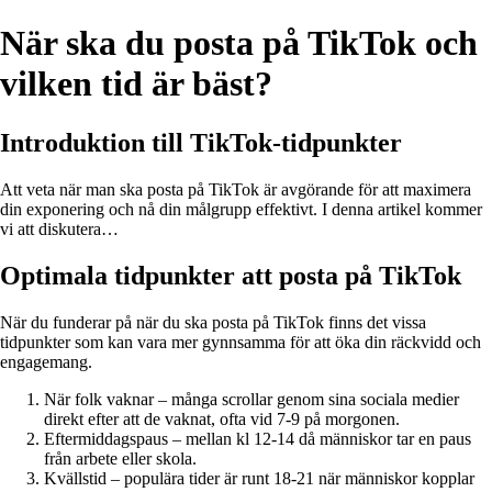
När ska du posta på TikTok och
vilken tid är bäst?
Introduktion till TikTok-tidpunkter
Att veta när man ska posta på TikTok är avgörande för att maximera
din exponering och nå din målgrupp effektivt. I denna artikel kommer
vi att diskutera…
Optimala tidpunkter att posta på TikTok
När du funderar på när du ska posta på TikTok finns det vissa
tidpunkter som kan vara mer gynnsamma för att öka din räckvidd och
engagemang.
När folk vaknar – många scrollar genom sina sociala medier
direkt efter att de vaknat, ofta vid 7-9 på morgonen.
Eftermiddagspaus – mellan kl 12-14 då människor tar en paus
från arbete eller skola.
Kvällstid – populära tider är runt 18-21 när människor kopplar