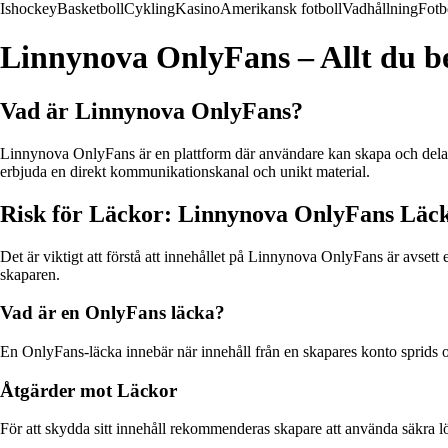
Ishockey
Basketboll
Cykling
Kasino
Amerikansk fotboll
Vadhållning
Fotb
Linnynova OnlyFans – Allt du b
Vad är Linnynova OnlyFans?
Linnynova OnlyFans är en plattform där användare kan skapa och dela e
erbjuda en direkt kommunikationskanal och unikt material.
Risk för Läckor: Linnynova OnlyFans Läc
Det är viktigt att förstå att innehållet på Linnynova OnlyFans är avsett 
skaparen.
Vad är en OnlyFans läcka?
En OnlyFans-läcka innebär när innehåll från en skapares konto sprids off
Åtgärder mot Läckor
För att skydda sitt innehåll rekommenderas skapare att använda säkra lö