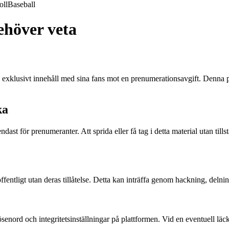
oll
Baseball
ehöver veta
xklusivt innehåll med sina fans mot en prenumerationsavgift. Denna pl
ka
endast för prenumeranter. Att sprida eller få tag i detta material utan t
entligt utan deras tillåtelse. Detta kan inträffa genom hackning, delnin
senord och integritetsinställningar på plattformen. Vid en eventuell läc