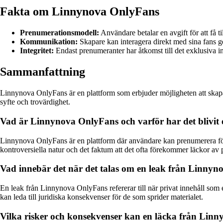
Fakta om Linnynova OnlyFans
Prenumerationsmodell:
Användare betalar en avgift för att få til
Kommunikation:
Skapare kan interagera direkt med sina fans
Integritet:
Endast prenumeranter har åtkomst till det exklusiva in
Sammanfattning
Linnynova OnlyFans är en plattform som erbjuder möjligheten att skapa o
syfte och trovärdighet.
Vad är Linnynova OnlyFans och varför har det blivit 
Linnynova OnlyFans är en plattform där användare kan prenumerera för att
kontroversiella natur och det faktum att det ofta förekommer läckor av p
Vad innebär det när det talas om en leak från Linny
En leak från Linnynova OnlyFans refererar till när privat innehåll som e
kan leda till juridiska konsekvenser för de som sprider materialet.
Vilka risker och konsekvenser kan en läcka från Li