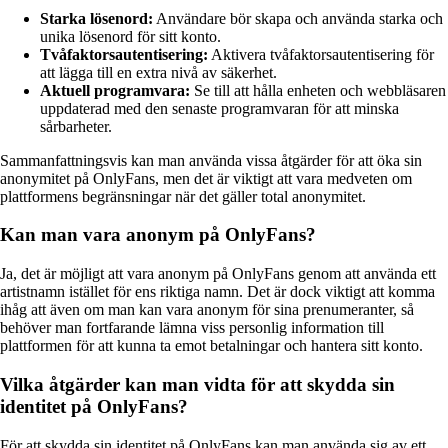
Starka lösenord:
Användare bör skapa och använda starka och
unika lösenord för sitt konto.
Tvåfaktorsautentisering:
Aktivera tvåfaktorsautentisering för
att lägga till en extra nivå av säkerhet.
Aktuell programvara:
Se till att hålla enheten och webbläsaren
uppdaterad med den senaste programvaran för att minska
sårbarheter.
Sammanfattningsvis kan man använda vissa åtgärder för att öka sin
anonymitet på OnlyFans, men det är viktigt att vara medveten om
plattformens begränsningar när det gäller total anonymitet.
Kan man vara anonym på OnlyFans?
Ja, det är möjligt att vara anonym på OnlyFans genom att använda ett
artistnamn istället för ens riktiga namn. Det är dock viktigt att komma
ihåg att även om man kan vara anonym för sina prenumeranter, så
behöver man fortfarande lämna viss personlig information till
plattformen för att kunna ta emot betalningar och hantera sitt konto.
Vilka åtgärder kan man vidta för att skydda sin
identitet på OnlyFans?
För att skydda sin identitet på OnlyFans kan man använda sig av ett