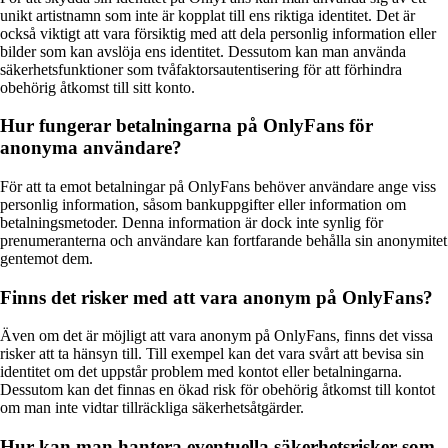
unikt artistnamn som inte är kopplat till ens riktiga identitet. Det är
också viktigt att vara försiktig med att dela personlig information eller
bilder som kan avslöja ens identitet. Dessutom kan man använda
säkerhetsfunktioner som tvåfaktorsautentisering för att förhindra
obehörig åtkomst till sitt konto.
Hur fungerar betalningarna på OnlyFans för
anonyma användare?
För att ta emot betalningar på OnlyFans behöver användare ange viss
personlig information, såsom bankuppgifter eller information om
betalningsmetoder. Denna information är dock inte synlig för
prenumeranterna och användare kan fortfarande behålla sin anonymitet
gentemot dem.
Finns det risker med att vara anonym på OnlyFans?
Även om det är möjligt att vara anonym på OnlyFans, finns det vissa
risker att ta hänsyn till. Till exempel kan det vara svårt att bevisa sin
identitet om det uppstår problem med kontot eller betalningarna.
Dessutom kan det finnas en ökad risk för obehörig åtkomst till kontot
om man inte vidtar tillräckliga säkerhetsåtgärder.
Hur kan man hantera eventuella säkerhetsrisker som