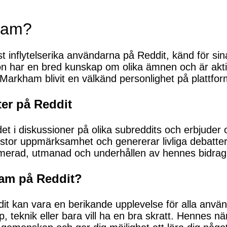
ham?
inflytelserika användarna på Reddit, känd för sina 
har en bred kunskap om olika ämnen och är aktiv 
 Markham blivit en välkänd personlighet på plattfo
ter på Reddit
t i diskussioner på olika subreddits och erbjuder 
ta stor uppmärksamhet och genererar livliga debatte
formerad, utmanad och underhållen av hennes bidrag
ham på Reddit?
dit kan vara en berikande upplevelse för alla anvä
p, teknik eller bara vill ha en bra skratt. Hennes när