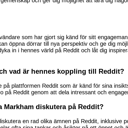
emenskap och ger dig möjlighet att lära dig något
ändare som har gjort sig känd för sitt engagemang
e kan öppna dörrar till nya perspektiv och ge dig möj
 dyka in i hennes värld på Reddit och låt dig inspir
h vad är hennes koppling till Reddit?
på plattformen Reddit som är känd för sina insikts
o på Reddit genom att dela intressant och engager
ia Markham diskutera på Reddit?
iskutera en rad olika ämnen på Reddit, inklusive p
lar ofta sina tankar och åsikter på ett öppet och är