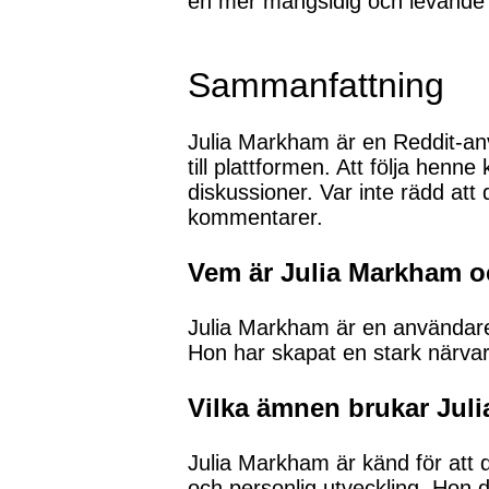
en mer mångsidig och levande g
Sammanfattning
Julia Markham är en Reddit-anv
till plattformen. Att följa henn
diskussioner. Var inte rädd att
kommentarer.
Vem är Julia Markham oc
Julia Markham är en användare 
Hon har skapat en stark närvar
Vilka ämnen brukar Jul
Julia Markham är känd för att d
och personlig utveckling. Hon de