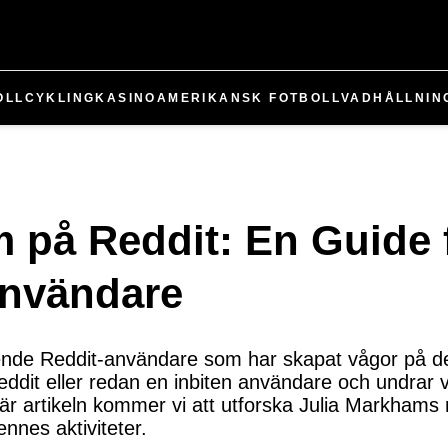
OLL
CYKLING
KASINO
AMERIKANSK FOTBOLL
VADHÅLLNIN
 på Reddit: En Guide 
Användare
nde Reddit-användare som har skapat vågor på de
ddit eller redan en inbiten användare och undrar
n här artikeln kommer vi att utforska Julia Markham
ennes aktiviteter.