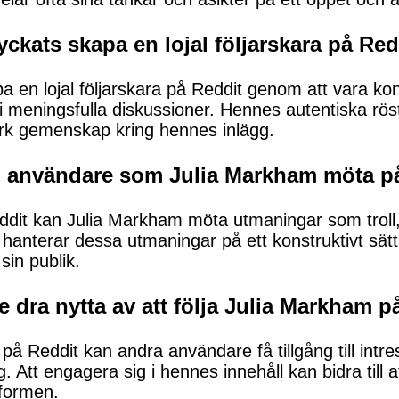
ckats skapa en lojal följarskara på Red
 en lojal följarskara på Reddit genom att vara kons
i meningsfulla diskussioner. Hennes autentiska rös
stark gemenskap kring hennes inlägg.
n användare som Julia Markham möta p
dit kan Julia Markham möta utmaningar som troll
n hanterar dessa utmaningar på ett konstruktivt sätt
 sin publik.
 dra nytta av att följa Julia Markham p
å Reddit kan andra användare få tillgång till intres
. Att engagera sig i hennes innehåll kan bidra till 
tformen.