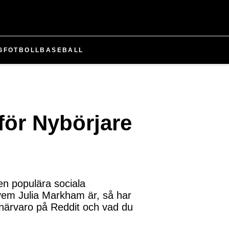
G
FOTBOLL
BASEBALL
för Nybörjare
n populära sociala
 vem Julia Markham är, så har
s närvaro på Reddit och vad du