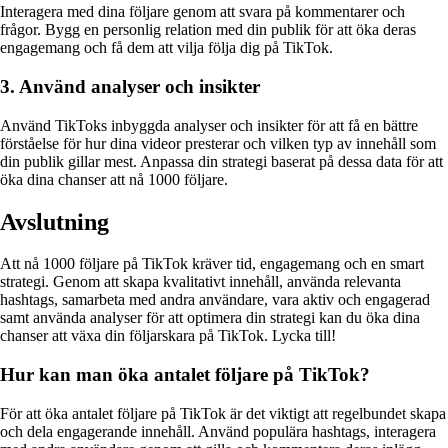
Interagera med dina följare genom att svara på kommentarer och
frågor. Bygg en personlig relation med din publik för att öka deras
engagemang och få dem att vilja följa dig på TikTok.
3. Använd analyser och insikter
Använd TikToks inbyggda analyser och insikter för att få en bättre
förståelse för hur dina videor presterar och vilken typ av innehåll som
din publik gillar mest. Anpassa din strategi baserat på dessa data för att
öka dina chanser att nå 1000 följare.
Avslutning
Att nå 1000 följare på TikTok kräver tid, engagemang och en smart
strategi. Genom att skapa kvalitativt innehåll, använda relevanta
hashtags, samarbeta med andra användare, vara aktiv och engagerad
samt använda analyser för att optimera din strategi kan du öka dina
chanser att växa din följarskara på TikTok. Lycka till!
Hur kan man öka antalet följare på TikTok?
För att öka antalet följare på TikTok är det viktigt att regelbundet skapa
och dela engagerande innehåll. Använd populära hashtags, interagera