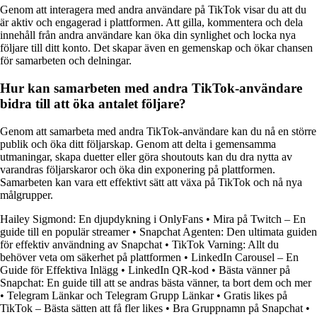
Genom att interagera med andra användare på TikTok visar du att du
är aktiv och engagerad i plattformen. Att gilla, kommentera och dela
innehåll från andra användare kan öka din synlighet och locka nya
följare till ditt konto. Det skapar även en gemenskap och ökar chansen
för samarbeten och delningar.
Hur kan samarbeten med andra TikTok-användare
bidra till att öka antalet följare?
Genom att samarbeta med andra TikTok-användare kan du nå en större
publik och öka ditt följarskap. Genom att delta i gemensamma
utmaningar, skapa duetter eller göra shoutouts kan du dra nytta av
varandras följarskaror och öka din exponering på plattformen.
Samarbeten kan vara ett effektivt sätt att växa på TikTok och nå nya
målgrupper.
Hailey Sigmond: En djupdykning i OnlyFans
•
Mira på Twitch – En
guide till en populär streamer
•
Snapchat Agenten: Den ultimata guiden
för effektiv användning av Snapchat
•
TikTok Varning: Allt du
behöver veta om säkerhet på plattformen
•
LinkedIn Carousel – En
Guide för Effektiva Inlägg
•
LinkedIn QR-kod
•
Bästa vänner på
Snapchat: En guide till att se andras bästa vänner, ta bort dem och mer
•
Telegram Länkar och Telegram Grupp Länkar
•
Gratis likes på
TikTok – Bästa sätten att få fler likes
•
Bra Gruppnamn på Snapchat
•