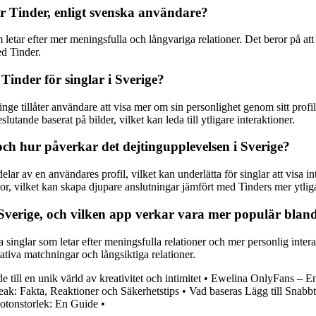
ler Tinder, enligt svenska användare?
letar efter mer meningsfulla och långvariga relationer. Det beror på at
ed Tinder.
Tinder för singlar i Sverige?
ge tillåter användare att visa mer om sin personlighet genom sitt profilf
tande baserat på bilder, vilket kan leda till ytligare interaktioner.
och hur påverkar det dejtingupplevelsen i Sverige?
lar av en användares profil, vilket kan underlätta för singlar att visa i
or, vilket kan skapa djupare anslutningar jämfört med Tinders mer ytli
Sverige, och vilken app verkar vara mer populär bland
inglar som letar efter meningsfulla relationer och mer personlig interakti
ativa matchningar och långsiktiga relationer.
till en unik värld av kreativitet och intimitet
•
Ewelina OnlyFans – En
ak: Fakta, Reaktioner och Säkerhetstips
•
Vad baseras Lägg till Snabb
Fotonstorlek: En Guide
•