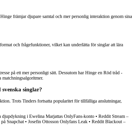
t Hinge främjar djupare samtal och mer personlig interaktion genom sina
ormat och frågefunktioner, vilket kan underlätta för singlar att lära
ntresse på ett mer personligt sätt. Dessutom har Hinge en Röd tråd -
ga matchningsalgoritmer.
 svenska singlar?
on. Trots Tinders fortsatta popularitet för tillfälliga anslutningar,
 djupdykning i Ewelina Marjattas OnlyFans-konto
•
Reddit Stream –
t på Snapchat
•
Josefin Ottosson Onlyfans Leak
•
Reddit Blackout –