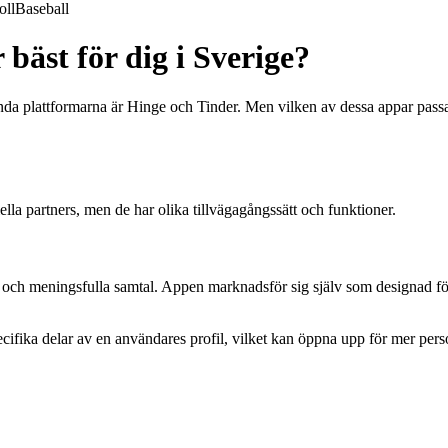
oll
Baseball
 bäst för dig i Sverige?
kända plattformarna är Hinge och Tinder. Men vilken av dessa appar pass
lla partners, men de har olika tillvägagångssätt och funktioner.
 och meningsfulla samtal. Appen marknadsför sig själv som designad för at
ecifika delar av en användares profil, vilket kan öppna upp för mer per