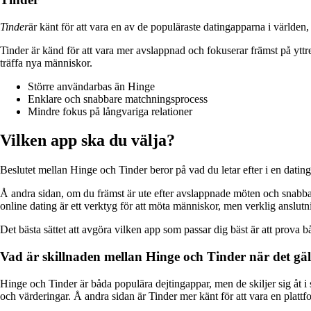
Tinder
är känt för att vara en av de populäraste datingapparna i världe
Tinder är känd för att vara mer avslappnad och fokuserar främst på yttr
träffa nya människor.
Större användarbas än Hinge
Enklare och snabbare matchningsprocess
Mindre fokus på långvariga relationer
Vilken app ska du välja?
Beslutet mellan Hinge och Tinder beror på vad du letar efter i en dating
Å andra sidan, om du främst är ute efter avslappnade möten och snabba m
online dating är ett verktyg för att möta människor, men verklig anslu
Det bästa sättet att avgöra vilken app som passar dig bäst är att prova 
Vad är skillnaden mellan Hinge och Tinder när det gälle
Hinge och Tinder är båda populära dejtingappar, men de skiljer sig åt
och värderingar. Å andra sidan är Tinder mer känt för att vara en plattf