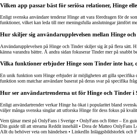
Vilken app passar bäst för seriösa relationer, Hinge el
Enligt svenska användare tenderar Hinge att vara föredragen för de som 
funktioner, vilket kan leda till mer meningsfulla anslutningar jämfört m
Hur skiljer sig användarupplevelsen mellan Hinge och 
Användarupplevelsen på Hinge och Tinder skiljer sig åt på flera sätt. Hin
känna varandra bättre. Å andra sidan fokuserar Tinder mer på snabbt beslu
Vilka funktioner erbjuder Hinge som Tinder inte har, 
En unik funktion som Hinge erbjuder är möjligheten att gilla specifika de
funktion som matchar användare baserat på deras svar på specifika fråg
Hur ser användartrenderna ut för Hinge och Tinder i 
Enligt användartrender verkar Hinge ha ökat i popularitet bland svenska s
väljer många svenska singlar att utforska Hinge för dess fokus på kvalit
Vem tjänar mest på OnlyFans i Sverige
•
OnlyFans och fötter – En guide 
Din guide till att streama Reddit innehåll
•
Drea de Matteo OnlyFans Le
Allt du behöver veta om händelsen
•
LinkedIn Inläggsbildstorlek och 