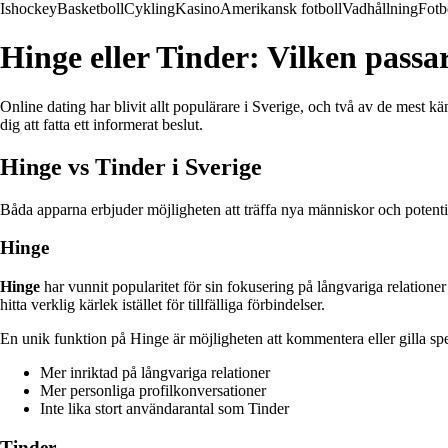
Ishockey
Basketboll
Cykling
Kasino
Amerikansk fotboll
Vadhållning
Fotb
Hinge eller Tinder: Vilken passar
Online dating har blivit allt populärare i Sverige, och två av de mest 
dig att fatta ett informerat beslut.
Hinge vs Tinder i Sverige
Båda apparna erbjuder möjligheten att träffa nya människor och potentie
Hinge
Hinge
har vunnit popularitet för sin fokusering på långvariga relationer
hitta verklig kärlek istället för tillfälliga förbindelser.
En unik funktion på Hinge är möjligheten att kommentera eller gilla sp
Mer inriktad på långvariga relationer
Mer personliga profilkonversationer
Inte lika stort användarantal som Tinder
Tinder