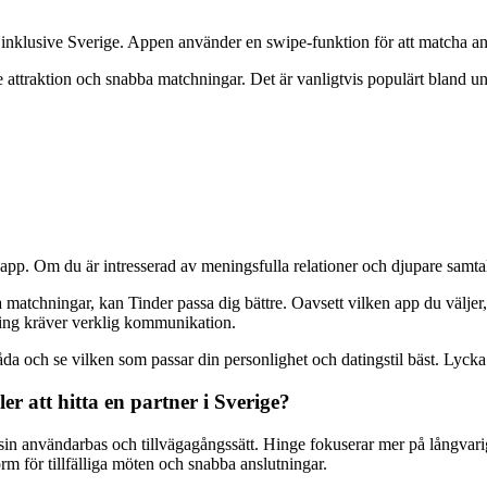
n, inklusive Sverige. Appen använder en swipe-funktion för att matcha an
e attraktion och snabba matchningar. Det är vanligtvis populärt bland un
app. Om du är intresserad av meningsfulla relationer och djupare samtal 
atchningar, kan Tinder passa dig bättre. Oavsett vilken app du väljer, 
tning kräver verklig kommunikation.
båda och se vilken som passar din personlighet och datingstil bäst. Lycka
r att hitta en partner i Sverige?
 i sin användarbas och tillvägagångssätt. Hinge fokuserar mer på långv
orm för tillfälliga möten och snabba anslutningar.