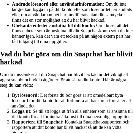
Ändrade lösenord eller användarinformation:
Om du inte
längre kan logga in på ditt konto eftersom lösenordet har ändrats
eller om användarnamnet har modifierats utan ditt samtycke,
finns det en stor möjlighet att du har blivit hackad.
Obekanta enheter anslutna till ditt konto:
Om du ser att det
finns enheter som är anslutna till ditt Snapchat-konto som du inte
känner igen, kan det vara ett tecken på att någon extern part har
fått tillgång till dina uppgifter.
Vad du bör göra om din Snapchat har blivit
hackad
Om du misstänker att din Snapchat har blivit hackad är det viktigt att
agera snabbt och vidta åtgärder för att säkra ditt konto. Här är några
steg du kan vidta:
Byt lösenord:
Det första du bör göra är att omedelbart byta
lösenord för ditt konto för att förhindra att hackaren fortsätter att
använda det.
Logga ut:
Se till att logga ut från alla enheter som är anslutna till
ditt konto för att förhindra åtkomst till dina personliga uppgifter.
Rapportera till Snapchat:
Kontakta Snaptchat-supporten och
rapportera att ditt konto har blivit hackat så att de kan vidta
åtgärder.