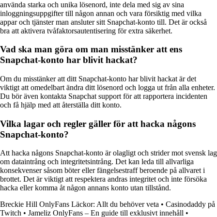
använda starka och unika lösenord, inte dela med sig av sina
inloggningsuppgifter till någon annan och vara försiktig med vilka
appar och tjänster man ansluter sitt Snapchat-konto till. Det är också
bra att aktivera tvåfaktorsautentisering för extra säkerhet.
Vad ska man göra om man misstänker att ens
Snapchat-konto har blivit hackat?
Om du misstänker att ditt Snapchat-konto har blivit hackat är det
viktigt att omedelbart ändra ditt lösenord och logga ut från alla enheter.
Du bör även kontakta Snapchat support för att rapportera incidenten
och få hjälp med att återställa ditt konto.
Vilka lagar och regler gäller för att hacka någons
Snapchat-konto?
Att hacka någons Snapchat-konto är olagligt och strider mot svensk lag
om dataintrång och integritetsintrång. Det kan leda till allvarliga
konsekvenser såsom böter eller fängelsestraff beroende på allvaret i
brottet. Det är viktigt att respektera andras integritet och inte försöka
hacka eller komma åt någon annans konto utan tillstånd.
Breckie Hill OnlyFans Läckor: Allt du behöver veta
•
Casinodaddy på
Twitch
•
Jameliz OnlyFans – En guide till exklusivt innehåll
•