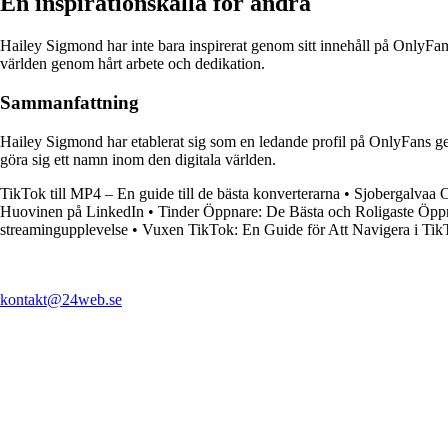
En inspirationskälla för andra
Hailey Sigmond har inte bara inspirerat genom sitt innehåll på OnlyFan
världen genom hårt arbete och dedikation.
Sammanfattning
Hailey Sigmond har etablerat sig som en ledande profil på OnlyFans gen
göra sig ett namn inom den digitala världen.
TikTok till MP4 – En guide till de bästa konverterarna
•
Sjobergalvaa 
Huovinen på LinkedIn
•
Tinder Öppnare: De Bästa och Roligaste Öpp
streamingupplevelse
•
Vuxen TikTok: En Guide för Att Navigera i Ti
kontakt@24web.se