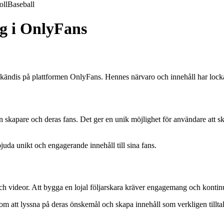
oll
Baseball
g i OnlyFans
 kändis på plattformen OnlyFans. Hennes närvaro och innehåll har lock
 skapare och deras fans. Det ger en unik möjlighet för användare att ska
juda unikt och engagerande innehåll till sina fans.
och videor. Att bygga en lojal följarskara kräver engagemang och konti
enom att lyssna på deras önskemål och skapa innehåll som verkligen tillta