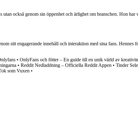
s utan också genom sin öppenhet och ärlighet om branschen. Hon har vis
om sitt engagerande innehåll och interaktion med sina fans. Hennes fra
Onlyfans
•
OnlyFans och fötter – En guide till en unik värld av kreativite
ningarna
•
Reddit Nedladdning – Officiella Reddit Appen
•
Tinder Selec
kTok som Vuxen
•