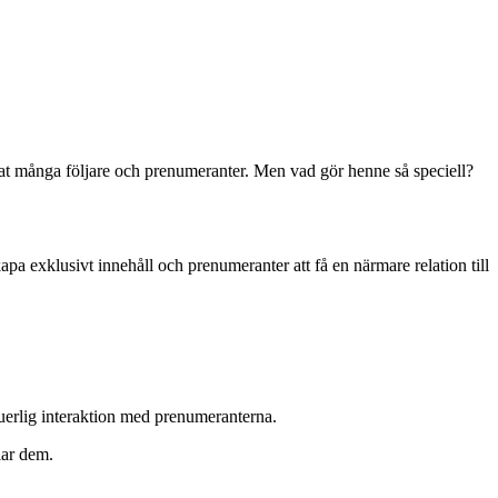
at många följare och prenumeranter. Men vad gör henne så speciell?
pa exklusivt innehåll och prenumeranter att få en närmare relation till
nuerlig interaktion med prenumeranterna.
lar dem.