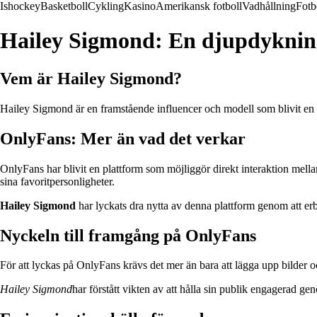
Ishockey
Basketboll
Cykling
Kasino
Amerikansk fotboll
Vadhållning
Fotb
Hailey Sigmond: En djupdyknin
Vem är Hailey Sigmond?
Hailey Sigmond är en framstående influencer och modell som blivit en
OnlyFans: Mer än vad det verkar
OnlyFans har blivit en plattform som möjliggör direkt interaktion mellan
sina favoritpersonligheter.
Hailey Sigmond
har lyckats dra nytta av denna plattform genom att erb
Nyckeln till framgång på OnlyFans
För att lyckas på OnlyFans krävs det mer än bara att lägga upp bilder 
Hailey Sigmond
har förstått vikten av att hålla sin publik engagerad g