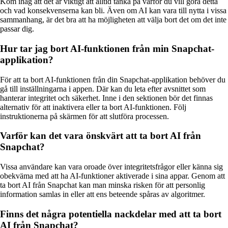
Kom ihåg att det är viktigt att alltid tänka på varför du vill göra detta
och vad konsekvenserna kan bli. Även om AI kan vara till nytta i vissa
sammanhang, är det bra att ha möjligheten att välja bort det om det inte
passar dig.
Hur tar jag bort AI-funktionen från min Snapchat-
applikation?
För att ta bort AI-funktionen från din Snapchat-applikation behöver du
gå till inställningarna i appen. Där kan du leta efter avsnittet som
hanterar integritet och säkerhet. Inne i den sektionen bör det finnas
alternativ för att inaktivera eller ta bort AI-funktionen. Följ
instruktionerna på skärmen för att slutföra processen.
Varför kan det vara önskvärt att ta bort AI från
Snapchat?
Vissa användare kan vara oroade över integritetsfrågor eller känna sig
obekväma med att ha AI-funktioner aktiverade i sina appar. Genom att
ta bort AI från Snapchat kan man minska risken för att personlig
information samlas in eller att ens beteende spåras av algoritmer.
Finns det några potentiella nackdelar med att ta bort
AI från Snapchat?