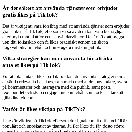
Är det säkert att använda tjänster som erbjuder
gratis likes på TikTok?
Det är viktigt att vara försiktig med att använda tjänster som erbjuder
gratis likes på TikTok, eftersom vissa av dem kan vara bedrägliga
eller bryta mot plattformens användarvillkor. Det är bäst att bygga
upp ditt följarskap och få likes organiskt genom att skapa
högkvalitativt innehåll och interagera med din publik.
Vilka strategier kan man använda för att öka
antalet likes på TikTok?
För att öka antalet likes på TikTok kan du använda strategier som att
använda relevanta hashtags, samarbeta med andra användare, svara
på kommentarer och interagera med din publik, samt posta
regelbundet och skapa engagerande innehåll som lockar tittare att
gilla dina videor.
Varför är likes viktiga på TikTok?
Likes är viktiga på TikTok eftersom de signalerar att ditt innehåll är
populärt och uppskattat av tittarna. Ju fler likes du får, desto större
chans har dina videor att nå en bredare publik och få mer