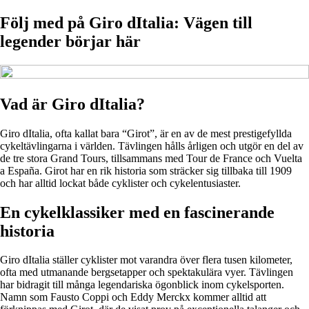
Följ med på Giro dItalia: Vägen till
legender börjar här
Vad är Giro dItalia?
Giro dItalia, ofta kallat bara “Girot”, är en av de mest prestigefyllda
cykeltävlingarna i världen. Tävlingen hålls årligen och utgör en del av
de tre stora Grand Tours, tillsammans med Tour de France och Vuelta
a España. Girot har en rik historia som sträcker sig tillbaka till 1909
och har alltid lockat både cyklister och cykelentusiaster.
En cykelklassiker med en fascinerande
historia
Giro dItalia ställer cyklister mot varandra över flera tusen kilometer,
ofta med utmanande bergsetapper och spektakulära vyer. Tävlingen
har bidragit till många legendariska ögonblick inom cykelsporten.
Namn som Fausto Coppi och Eddy Merckx kommer alltid att