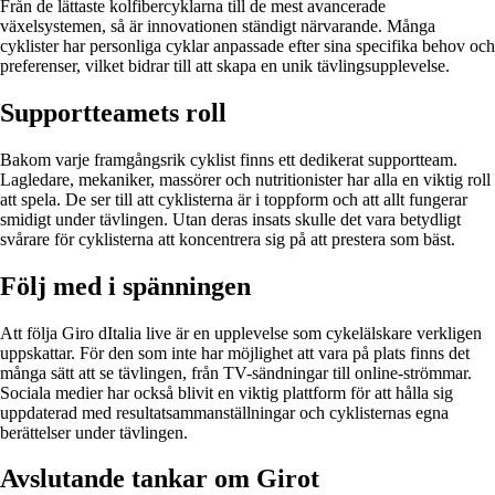
Från de lättaste kolfibercyklarna till de mest avancerade
växelsystemen, så är innovationen ständigt närvarande. Många
cyklister har personliga cyklar anpassade efter sina specifika behov och
preferenser, vilket bidrar till att skapa en unik tävlingsupplevelse.
Supportteamets roll
Bakom varje framgångsrik cyklist finns ett dedikerat supportteam.
Lagledare, mekaniker, massörer och nutritionister har alla en viktig roll
att spela. De ser till att cyklisterna är i toppform och att allt fungerar
smidigt under tävlingen. Utan deras insats skulle det vara betydligt
svårare för cyklisterna att koncentrera sig på att prestera som bäst.
Följ med i spänningen
Att följa Giro dItalia live är en upplevelse som cykelälskare verkligen
uppskattar. För den som inte har möjlighet att vara på plats finns det
många sätt att se tävlingen, från TV-sändningar till online-strömmar.
Sociala medier har också blivit en viktig plattform för att hålla sig
uppdaterad med resultatsammanställningar och cyklisternas egna
berättelser under tävlingen.
Avslutande tankar om Girot