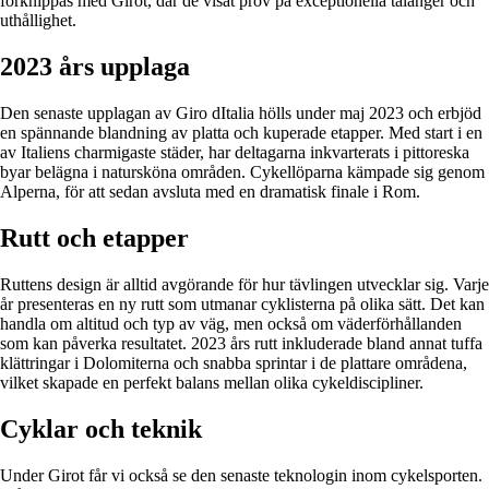
förknippas med Girot, där de visat prov på exceptionella talanger och
uthållighet.
2023 års upplaga
Den senaste upplagan av Giro dItalia hölls under maj 2023 och erbjöd
en spännande blandning av platta och kuperade etapper. Med start i en
av Italiens charmigaste städer, har deltagarna inkvarterats i pittoreska
byar belägna i natursköna områden. Cykellöparna kämpade sig genom
Alperna, för att sedan avsluta med en dramatisk finale i Rom.
Rutt och etapper
Ruttens design är alltid avgörande för hur tävlingen utvecklar sig. Varje
år presenteras en ny rutt som utmanar cyklisterna på olika sätt. Det kan
handla om altitud och typ av väg, men också om väderförhållanden
som kan påverka resultatet. 2023 års rutt inkluderade bland annat tuffa
klättringar i Dolomiterna och snabba sprintar i de plattare områdena,
vilket skapade en perfekt balans mellan olika cykeldiscipliner.
Cyklar och teknik
Under Girot får vi också se den senaste teknologin inom cykelsporten.