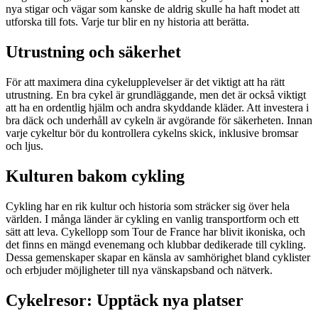
nya stigar och vägar som kanske de aldrig skulle ha haft modet att
utforska till fots. Varje tur blir en ny historia att berätta.
Utrustning och säkerhet
För att maximera dina cykelupplevelser är det viktigt att ha rätt
utrustning. En bra cykel är grundläggande, men det är också viktigt
att ha en ordentlig hjälm och andra skyddande kläder. Att investera i
bra däck och underhåll av cykeln är avgörande för säkerheten. Innan
varje cykeltur bör du kontrollera cykelns skick, inklusive bromsar
och ljus.
Kulturen bakom cykling
Cykling har en rik kultur och historia som sträcker sig över hela
världen. I många länder är cykling en vanlig transportform och ett
sätt att leva. Cykellopp som Tour de France har blivit ikoniska, och
det finns en mängd evenemang och klubbar dedikerade till cykling.
Dessa gemenskaper skapar en känsla av samhörighet bland cyklister
och erbjuder möjligheter till nya vänskapsband och nätverk.
Cykelresor: Upptäck nya platser