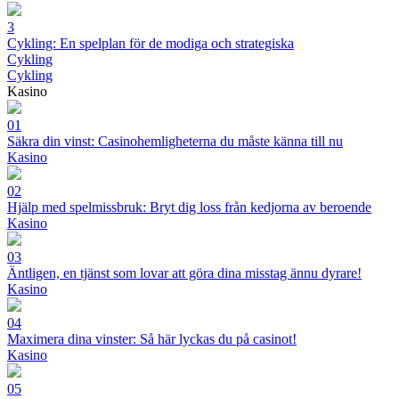
3
Cykling: En spelplan för de modiga och strategiska
Cykling
Cykling
Kasino
01
Säkra din vinst: Casinohemligheterna du måste känna till nu
Kasino
02
Hjälp med spelmissbruk: Bryt dig loss från kedjorna av beroende
Kasino
03
Äntligen, en tjänst som lovar att göra dina misstag ännu dyrare!
Kasino
04
Maximera dina vinster: Så här lyckas du på casinot!
Kasino
05