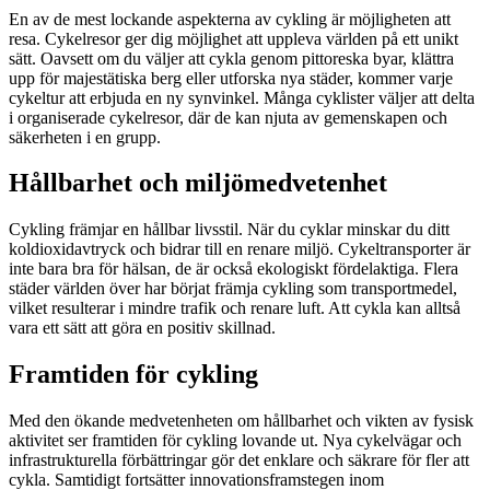
En av de mest lockande aspekterna av cykling är möjligheten att
resa. Cykelresor ger dig möjlighet att uppleva världen på ett unikt
sätt. Oavsett om du väljer att cykla genom pittoreska byar, klättra
upp för majestätiska berg eller utforska nya städer, kommer varje
cykeltur att erbjuda en ny synvinkel. Många cyklister väljer att delta
i organiserade cykelresor, där de kan njuta av gemenskapen och
säkerheten i en grupp.
Hållbarhet och miljömedvetenhet
Cykling främjar en hållbar livsstil. När du cyklar minskar du ditt
koldioxidavtryck och bidrar till en renare miljö. Cykeltransporter är
inte bara bra för hälsan, de är också ekologiskt fördelaktiga. Flera
städer världen över har börjat främja cykling som transportmedel,
vilket resulterar i mindre trafik och renare luft. Att cykla kan alltså
vara ett sätt att göra en positiv skillnad.
Framtiden för cykling
Med den ökande medvetenheten om hållbarhet och vikten av fysisk
aktivitet ser framtiden för cykling lovande ut. Nya cykelvägar och
infrastrukturella förbättringar gör det enklare och säkrare för fler att
cykla. Samtidigt fortsätter innovationsframstegen inom