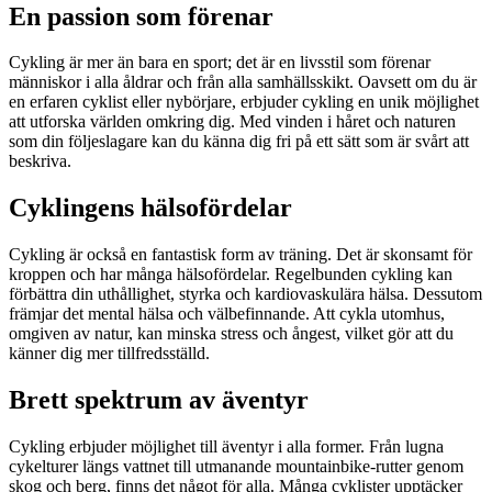
En passion som förenar
Cykling är mer än bara en sport; det är en livsstil som förenar
människor i alla åldrar och från alla samhällsskikt. Oavsett om du är
en erfaren cyklist eller nybörjare, erbjuder cykling en unik möjlighet
att utforska världen omkring dig. Med vinden i håret och naturen
som din följeslagare kan du känna dig fri på ett sätt som är svårt att
beskriva.
Cyklingens hälsofördelar
Cykling är också en fantastisk form av träning. Det är skonsamt för
kroppen och har många hälsofördelar. Regelbunden cykling kan
förbättra din uthållighet, styrka och kardiovaskulära hälsa. Dessutom
främjar det mental hälsa och välbefinnande. Att cykla utomhus,
omgiven av natur, kan minska stress och ångest, vilket gör att du
känner dig mer tillfredsställd.
Brett spektrum av äventyr
Cykling erbjuder möjlighet till äventyr i alla former. Från lugna
cykelturer längs vattnet till utmanande mountainbike-rutter genom
skog och berg, finns det något för alla. Många cyklister upptäcker